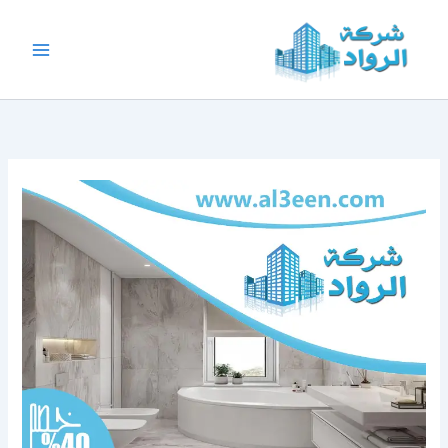
خطي
لى
لمحتوى