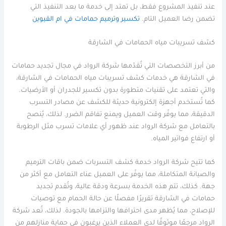
عند تنفيذ المشروع فقط، بل تمتد إلى خدمة ما بعد التنفيذ التي
تضمن رضا العميل التام.
تكسير وترميم حمامات في ام القيوين
كشف تسريبات مياه الحمامات في الشارقة
من أبرز التخصصات التي تُقدّمها شركة الرواد في مجال تجديد حمامات
في الشارقة هي خدمات كشف تسريبات مياه الحمامات في الشارقة،
والتي تعتمد على تقنيات متطورة بدون تكسير للجدران أو الأرضيات.
كما تُستخدم أجهزة إلكترونية حديثة للكشف عن مصادر التسرب
الدقيقة، مما يوفّر وقت العميل ويمنع تفاقم الضرر. لذلك، يُنصح
بالتعامل مع شركة الرواد عند ظهور أي علامات تسرب مثل الرطوبة
أو ارتفاع فواتير المياه.
كما تتيح شركة الرواد خدمة كشف التسربات ضمن باقات الترميم
والصيانة المتكاملة، مما يوفّر على العميل عناء التعامل مع أكثر من
جهة. كذلك، تتم هذه الخدمة بسرعة ودقة عالية، وتُقدم تجديد
حمامات في الشارقة تقريرًا مفصلًا عن حالة الحمام مع توصيات
للإصلاح، مما يُظهر مدى احترافها والتزامها بالجودة. لذلك، تُعد شركة
الرواد مرجعًا موثوقًا لدى العملاء الذين يرغبون في حماية منازلهم من