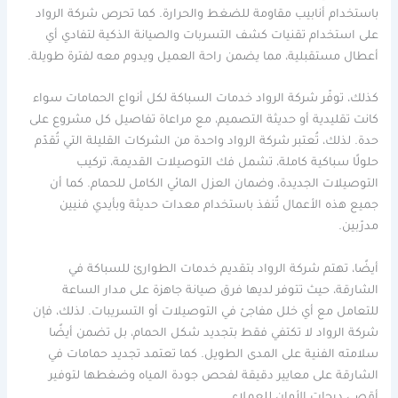
باستخدام أنابيب مقاومة للضغط والحرارة. كما تحرص شركة الرواد
على استخدام تقنيات كشف التسربات والصيانة الذكية لتفادي أي
أعطال مستقبلية، مما يضمن راحة العميل ويدوم معه لفترة طويلة.
كذلك، توفّر شركة الرواد خدمات السباكة لكل أنواع الحمامات سواء
كانت تقليدية أو حديثة التصميم، مع مراعاة تفاصيل كل مشروع على
حدة. لذلك، تُعتبر شركة الرواد واحدة من الشركات القليلة التي تُقدّم
حلولًا سباكية كاملة، تشمل فك التوصيلات القديمة، تركيب
التوصيلات الجديدة، وضمان العزل المائي الكامل للحمام. كما أن
جميع هذه الأعمال تُنفذ باستخدام معدات حديثة وبأيدي فنيين
مدرّبين.
أيضًا، تهتم شركة الرواد بتقديم خدمات الطوارئ للسباكة في
الشارقة، حيث تتوفر لديها فرق صيانة جاهزة على مدار الساعة
للتعامل مع أي خلل مفاجئ في التوصيلات أو التسريبات. لذلك، فإن
شركة الرواد لا تكتفي فقط بتجديد شكل الحمام، بل تضمن أيضًا
سلامته الفنية على المدى الطويل. كما تعتمد تجديد حمامات في
الشارقة على معايير دقيقة لفحص جودة المياه وضغطها لتوفير
أقصى درجات الأمان للعملاء.