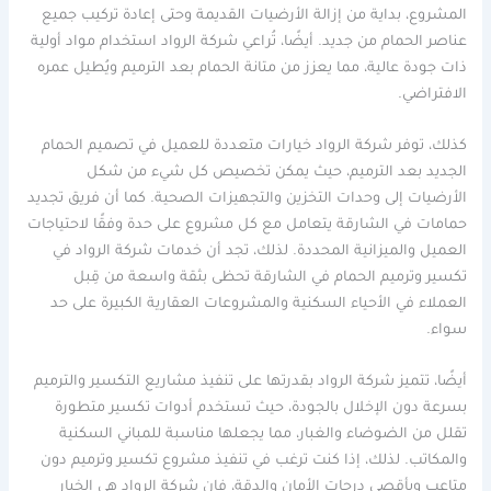
المشروع، بداية من إزالة الأرضيات القديمة وحتى إعادة تركيب جميع
عناصر الحمام من جديد. أيضًا، تُراعي شركة الرواد استخدام مواد أولية
ذات جودة عالية، مما يعزز من متانة الحمام بعد الترميم ويُطيل عمره
الافتراضي.
كذلك، توفر شركة الرواد خيارات متعددة للعميل في تصميم الحمام
الجديد بعد الترميم، حيث يمكن تخصيص كل شيء من شكل
الأرضيات إلى وحدات التخزين والتجهيزات الصحية. كما أن فريق تجديد
حمامات في الشارقة يتعامل مع كل مشروع على حدة وفقًا لاحتياجات
العميل والميزانية المحددة. لذلك، تجد أن خدمات شركة الرواد في
تكسير وترميم الحمام في الشارقة تحظى بثقة واسعة من قِبل
العملاء في الأحياء السكنية والمشروعات العقارية الكبيرة على حد
سواء.
أيضًا، تتميز شركة الرواد بقدرتها على تنفيذ مشاريع التكسير والترميم
بسرعة دون الإخلال بالجودة، حيث تستخدم أدوات تكسير متطورة
تقلل من الضوضاء والغبار، مما يجعلها مناسبة للمباني السكنية
والمكاتب. لذلك، إذا كنت ترغب في تنفيذ مشروع تكسير وترميم دون
متاعب وبأقصى درجات الأمان والدقة، فإن شركة الرواد هي الخيار