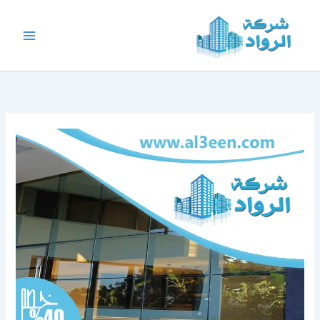
خطي
لى
لمحتوى