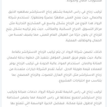
مستويات الامان والجودة.
تركيب زجاج في راس الخيمة يشتهر زجاج الاستركشر بمظهره الانيق
والجمالي، حيث يمنح المبنى مظهرًا عصريًا ومتطورًا. تستخدم شركة
الرواد هذا النوع من الزجاج بشكل واسع في المشاريع التجارية مثل
مراكز التسوق، الابراج السكنية، والمكاتب. حيث يتم تركيبه بشكل يتيح
للزجاج ان يكون جزءًا من الهيكل العام للمبنى، مما يضيف لمسة من
الجمال والوظائف العملية.
كذلك، تضمن شركة الرواد ان يتم تركيب الزجاج الاستركشر بكفاءة
عالية، حيث يقوم فريق العمل المؤهل بتنفيذ كل خطوة بدقة لضمان
المتانة والامان. استخدام المواد عالية الجودة في تركيب الزجاج يوفر
للعملاء قيمة طويلة الاجل. ايضًا، تقدم الشركة خيارات متعددة من
زجاج الاستركشر مثل الزجاج العازل للصوت، والزجاج المصفح، بما
يتناسب مع احتياجات المشروع.
تركيب زجاج في راس الخيمة تقدم شركة الرواد خدمات صيانة وتركيب
زجاج استركشر لجميع عملائها في راس الخيمة، مما يضمن استدامة
الزجاج لاطول فترة ممكنة. فبفضل الخبرة الواسعة التي تتمتع بها