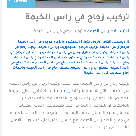
تركيب زجاج في راس الخيمة
الرئيسية
راس الخيمة
تركيب زجاج في راس الخيمة
18 ديسمبر، 2025
/
الرواد لتجارة الالمنيوم والزجاج موجود في رأس الخيمة
,
الزجاج راس الخيمة
,
تركيب الزجاج السيكوريت براس الخيمة
,
تركيب زجاج في
راس الخيمة
,
تركيب زجاج منازل وفلل في راس الخيمة
,
تركيب شبابيك زجاج في
راس الخيمة
,
خدمات تركيب زجاج سيكوريت براس الخيمة
,
زجاج راس الخيمه
,
زجاج سيارات راس الخيمة
,
شركة تركيب زجاج في راس الخيمة
,
محلات زجاج في
راس الخيمة
,
مصنع زجاج راس الخيمة
,
مصنع زجاج في راس الخيمة
,
واجهات
زجاج سكريت في راس الخيمة
تركيب زجاج في راس الخيمة تعد خدمة تركيب الزجاج في راس الخيمة
من الخدمات التي تقدمها شركة
الرواد
باسلوب احترافي وعالي الجودة.
تتخصص الشركة في تركيب الزجاج بانواعه المختلفة سواء كان
للواجهات او للنوافذ او الابواب، حيث تعتمد على احدث التقنيات
لضمان تنفيذ الاعمال بدقة عالية. تقدم الشركة هذه الخدمة للعملاء
في جميع انحاء راس الخيمة، مع ضمان توفير اعلى مستويات الامان
والجودة في كل عملية تركيب.