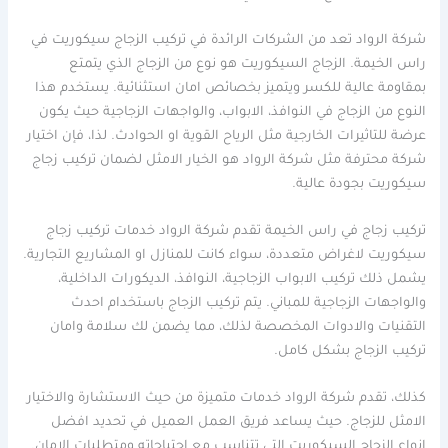
شركة الرواد تعد من الشركات الرائدة في تركيب الزجاج سيكوريت في
راس الخيمة. الزجاج السيكوريت هو نوع من الزجاج الذي يتمتع
بمقاومة عالية للكسر ويتميز بخصائص امان استثنائية. يستخدم هذا
النوع من الزجاج في النوافذ، الابواب، والواجهات الزجاجية حيث يكون
عرضة للتاثيرات الخارجية مثل الرياح القوية او الحوادث. لذا، فإن اختيار
شركة محترفة مثل شركة الرواد هو الخيار الامثل لضمان تركيب زجاج
سيكوريت بجودة عالية.
تركيب زجاج في راس الخيمة تقدم شركة الرواد خدمات تركيب زجاج
سيكوريت لاغراض متعددة، سواء كانت للمنازل او المشاريع التجارية.
يشمل ذلك تركيب الابواب الزجاجية، النوافذ، الديكورات الداخلية،
والواجهات الزجاجية للمباني. يتم تركيب الزجاج باستخدام احدث
التقنيات والادوات المخصصة لذلك، مما يضمن لك سلامة وامان
تركيب الزجاج بشكل كامل.
كذلك، تقدم شركة الرواد خدمات متميزة من حيث الاستشارة والاختيار
الامثل للزجاج. حيث يساعد فريق العمل العميل في تحديد افضل
انواع الزجاج السيكوريت التي تتناسب مع احتياجاته ومتطلبات الامان.