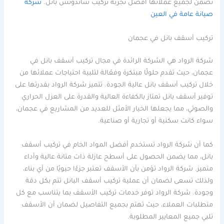
تضمن لجميع عملائها أفضل تجربة تركيب ساندوتش بانل.
شركة
صيانة عامة في العين
تركيب أسقف بانل في عجمان
شركة الرواد هي الشركة الرائدة في مجال تركيب أسقف بانل في
عجمان، حيث تقدم حلولًا مبتكرة وفعّالة لتلبية احتياجات عملائها من
خلال تركيب أسقف بانل عالية الجودة. تتميز شركة الرواد بقدرتها على
توفير أسقف بانل تمتاز بالكفاءة العالية والقدرة على العزل الحراري
والصوتي، مما يجعلها الخيار الأمثل للعديد من المشاريع في عجمان،
سواء كانت سكنية أو تجارية أو صناعية.
كما أن شركة الرواد تستخدم أفضل المواد الخام في تركيب أسقف
بانل، مما يضمن الحصول على أسطح عازلة ذات متانة عالية وأداء
متميز. شركة الرواد تؤمن بأن الأسقف تعتبر جزءًا حيويًا من أي بناء،
ولذلك تسعى لضمان أن عملية تركيب أسقف البانل تتم بكل دقة
وجودة. شركة الرواد توفر خدمات تركيب الأسقف بما يتناسب مع كل
متطلبات العملاء، حيث تهتم بجميع التفاصيل لضمان أن الأسقف
تلبي جميع المعايير المطلوبة.