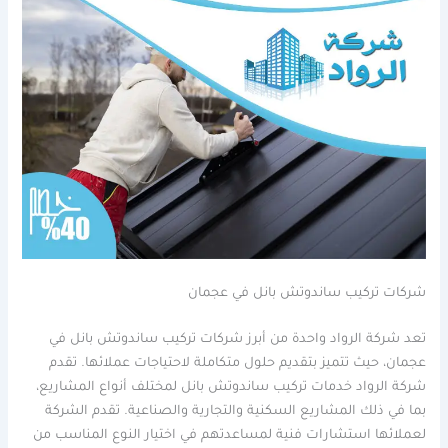
شركات تركيب ساندوتش بانل في عجمان
تعد شركة الرواد واحدة من أبرز شركات تركيب ساندوتش بانل في
عجمان، حيث تتميز بتقديم حلول متكاملة لاحتياجات عملائها. تقدم
شركة الرواد خدمات تركيب ساندوتش بانل لمختلف أنواع المشاريع،
بما في ذلك المشاريع السكنية والتجارية والصناعية. تقدم الشركة
لعملائها استشارات فنية لمساعدتهم في اختيار النوع المناسب من