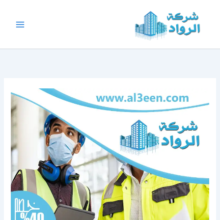
خطي
لى
لمحتوى