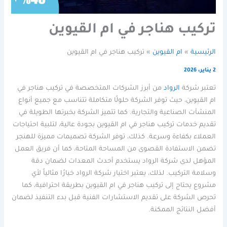
تركيب هناجر في ام القيوين
الرئيسية
ام القيوين
تركيب هناجر في ام القيوين
2 يناير، 2026
تعتبر شركة
الرواد
من أبرز الشركات المتخصصة في تركيب هناجر في
ام القيوين، حيث توفر الشركة حلولًا متكاملة تتناسب مع جميع أنواع
المنشآت الصناعية والتجارية. كما تتميز الشركة بخبرتها الطويلة في
تقديم خدمات تركيب هناجر في ام القيوين بجودة عالية، لتلبية احتياجات
العملاء بكفاءة وسرعة. كذلك، توفر الشركة تصميمات مميزة للهنجر
تضمن الاستفادة القصوى من المساحة المتاحة، كما أن فريق العمل
المؤهل لدى شركة الرواد يستخدم أحدث المعدات لضمان دقة
وسلامة التركيب. لذلك، يعتبر اختيار شركة الرواد خيارًا مثالياً لأي
مشروع يحتاج إلى تركيب هناجر في ام القيوين بطريقة احترافية، كما
تحرص الشركة على تقديم الاستشارات الفنية قبل بدء التنفيذ لضمان
أفضل النتائج الممكنة.