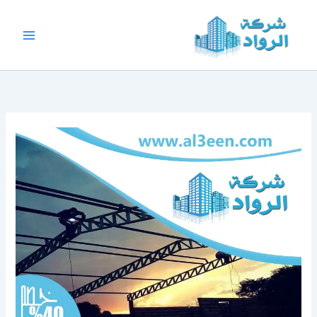
خطي
لى
لمحتوى