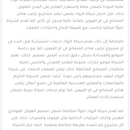
متخصصة في تركيب الهناجر الصناعية، كذلك تستخدم الشركة مواد
عالية الجودة لضمان متانة واستقرار الهناجر على المدى الطويل.
لذلك، فإن اختيار شركة الرواد يضمن تنفيذ مشاريع تركيب هناجر
المصانع في ام القيوين بكفاءة عالية وبدون أي تأخير، كما تقدم الشركة
حلولًا مبتكرة تتناسب مع طبيعة الإنتاج واحتياجات العملاء.
بالإضافة إلى ذلك، تقدم شركة الرواد خدمات استشارية قبل البدء في
أي مشروع تركيب هناجر المصانع في ام القيوين، كما يتم دراسة
الموقع والمساحة بشكل دقيق لتحديد أفضل تصميم. كذلك، تهتم
الشركة بتوفير خيارات متنوعة للهنجر المعدني والخشبي لتلبية
متطلبات المصانع المختلفة، لذلك يمكن للعملاء الاعتماد على شركة
الرواد لتنفيذ مشاريعهم بأعلى جودة. أيضا، تضمن الشركة الالتزام
بالمواصفات والمعايير الهندسية العالمية في جميع أعمال تركيب
هناجر المصانع في ام القيوين، كما توفر خدمات صيانة دورية لضمان
استمرار الأداء الممتاز.
كما تقدم شركة الرواد حلولًا متكاملة تشمل تصميم الهيكل الفولاذي
للهنجر، وكذلك التركيبات الداخلية مثل الرفوف والممرات، لذلك فإن
كل مشروع يتم تنفيذه بطريقة متكاملة ومهنية. أيضا، تركز الشركة