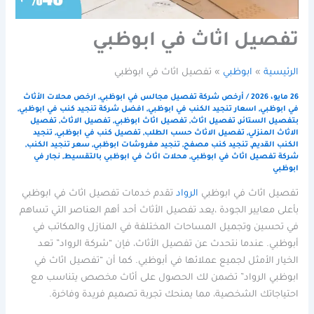
تفصيل اثاث في ابوظبي
الرئيسية
ابوظبي
تفصيل اثاث في ابوظبي
26 مايو، 2026
/
أرخص شركة تفصيل مجالس في ابوظبي
,
ارخص محلات الأثاث
في ابوظبي
,
اسعار تنجيد الكنب في ابوظبي
,
افضل شركة تنجيد كنب في ابوظبي
,
بتفصيل الستائر
,
تفصيل اثاث
,
تفصيل اثاث ابوظبي
,
تفصيل الاثاث
,
تفصيل
الاثاث المنزلي
,
تفصيل الاثاث حسب الطلب
,
تفصيل كنب في ابوظبي
,
تنجيد
الكنب القديم
,
تنجيد كنب مصفح
,
تنجيد مفروشات ابوظبي
,
سعر تنجيد الكنب
,
شركة تفصيل اثاث في ابوظبي
,
محلات اثاث في ابوظبي بالتقسيط
,
نجار في
ابوظبي
تفصيل اثاث في ابوظبي
الرواد
تقدم خدمات تفصيل اثاث في ابوظبي
بأعلى معايير الجودة ،يعد تفصيل الأثاث أحد أهم العناصر التي تساهم
في تحسين وتجميل المساحات المختلفة في المنازل والمكاتب في
أبوظبي. عندما نتحدث عن تفصيل الأثاث، فإن “شركة الرواد” تعد
الخيار الأمثل لجميع عملائها في أبوظبي. كما أن “تفصيل اثاث في
ابوظبي الرواد” تضمن لك الحصول على أثاث مخصص يتناسب مع
احتياجاتك الشخصية، مما يمنحك تجربة تصميم فريدة وفاخرة.