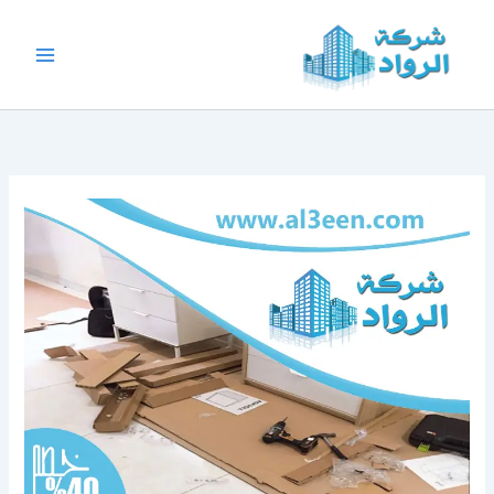
خطي
لى
لمحتوى