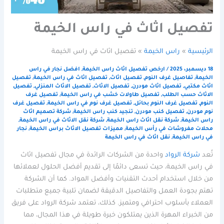
تفصيل اثاث في راس الخيمة
الرئيسية
راس الخيمة
تفصيل اثاث في راس الخيمة
18 ديسمبر، 2025
/
ارخص تفصيل اثاث راس الخيمة
,
افضل نجار في راس
الخيمة
,
تفاصيل غرف النوم
,
تفصيل اثاث
,
تفصيل اثاث في راس الخيمة
,
تفصيل
اثاث مكتبي
,
تفصيل اثاث مودرن
,
تفصيل الاثاث
,
تفصيل الاثاث المنزلي
,
تفصيل
الاثاث حسب الطلب
,
تفصيل طاولات خشب في راس الخيمة
,
تفصيل غرف
النوم
,
تفصيل غرف النوم بحائل
,
تفصيل غرف نوم في راس الخيمة
,
تفصيل غرف
نوم مودرن
,
تفصيل كنب مودرن
,
تنجيد كنب راس الخيمة
,
شركة تصميم اثاث
راس الخيمة
,
شركة نقل اثاث راس الخيمة
,
شركة نقل الاثاث في راس الخيمة
,
محلات مفروشات في رأس الخيمة
,
مميزات تفصيل الاثاث براس الخيمة
,
نجار
في راس الخيمة
,
نقل اثاث في راس الخيمة
تُعد
شركة الرواد
واحدة من الشركات الرائدة في مجال تفصيل اثاث
في راس الخيمة، حيث تسعى دائمًا إلى تقديم أفضل الحلول لعملائها
من خلال استخدام أحدث التقنيات وأفضل المواد. كما أن الشركة
تهتم بجودة العمل والتفاصيل الدقيقة لضمان تلبية جميع متطلبات
العملاء بأسلوب احترافي ومتميز. كذلك، تعتمد شركة الرواد على فريق
من الخبراء المهرة الذين يمتلكون خبرة طويلة في هذا المجال، مما