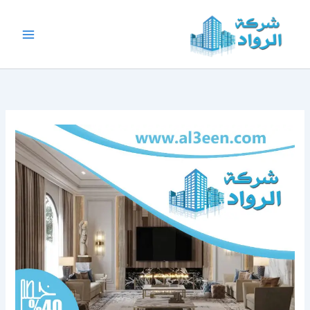
خطي
لى
لمحتوى