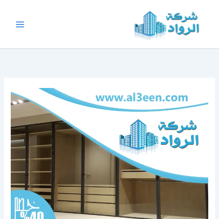
خطي
لى
لمحتوى