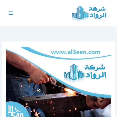
خطي
لى
لمحتوى