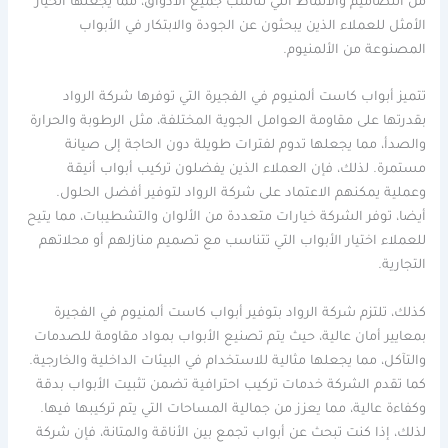
من التصاميم والأنماط التي تناسب جميع الأذواق، مما يجعلها الخيار
الأمثل للعملاء الذين يبحثون عن الجودة والابتكار في الأبواب
المصنوعة من الألمنيوم.
تتميز أبواب كاست ألمنيوم في الفجيرة التي توفرها شركة الرواد
بقدرتها على مقاومة العوامل الجوية المختلفة، مثل الرطوبة والحرارة
والصدأ، مما يجعلها تدوم لفترات طويلة دون الحاجة إلى صيانة
مستمرة. لذلك، فإن العملاء الذين يفضلون تركيب أبواب أنيقة
وعملية يمكنهم الاعتماد على شركة الرواد لتوفير أفضل الحلول.
أيضا، توفر الشركة خيارات متعددة من الألوان والتشطيبات، مما يتيح
للعملاء اختيار الأبواب التي تتناسب مع تصميم منازلهم أو محلاتهم
التجارية.
كذلك، تلتزم شركة الرواد بتوفير أبواب كاست ألمنيوم في الفجيرة
بمعايير أمان عالية، حيث يتم تصنيع الأبواب بمواد مقاومة للصدمات
والتآكل، مما يجعلها مثالية للاستخدام في البيئات الداخلية والخارجية.
كما تقدم الشركة خدمات تركيب احترافية تضمن تثبيت الأبواب بدقة
وكفاءة عالية، مما يعزز من جمالية المساحات التي يتم تركيبها فيها.
لذلك، إذا كنت تبحث عن أبواب تجمع بين الأناقة والمتانة، فإن شركة