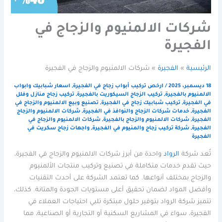
شركات الالمنيوم والزجاج في
الفجيرة
الرئيسية
الفجيرة
شركات الالمنيوم والزجاج في الفجيرة
18 ديسمبر، 2025
/
ارخص تركيب أبواب زجاج في الفجيرة
,
اسعار شبابيك وابواب
الالمنيوم بالفجيرة
,
تركيب الزجاج السيكوريت بالفجيرة
,
تركيب زجاج منازل وفلل
في الفجيرة
,
تركيب شبابيك زجاج في الفجيرة
,
تصنيع وبيع الالمنيوم والزجاج في
الفجيرة
,
خدمات شركات الزجاج والنوافذ في الفجيرة
,
شركات الالمنيوم والزجاج
الفجيرة
,
شركات الالمنيوم والزجاج بالفجيرة
,
شركات الالمنيوم والزجاج في
الفجيرة
,
شركة تركيب زجاج والمنيوم في الفجيرة
,
واجهات زجاج سكريت في
الفجيرة
تُعد شركة
الرواد
واحدة من أبرز شركات الالمنيوم والزجاج في الفجيرة،
حيث تقدم خدمات متكاملة في تصنيع وتركيب منتجات الألمنيوم
والزجاج بمختلف أنواعها. كما تعتمد الشركة على أحدث التقنيات
وأفضل المواد لضمان تحقيق أعلى مستويات الجودة والمتانة. كذلك،
تتميز شركة الرواد بتوفير حلول مبتكرة تلبي احتياجات العملاء في
الفجيرة، سواء في المشاريع السكنية أو التجارية أو الصناعية، مما