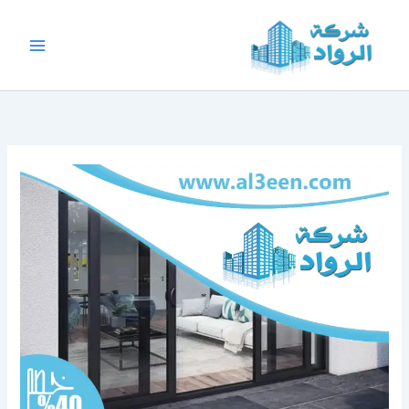
خطي
لى
لمحتوى