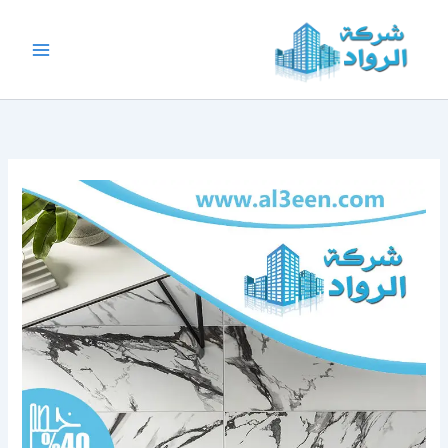
خطي
لى
لمحتوى