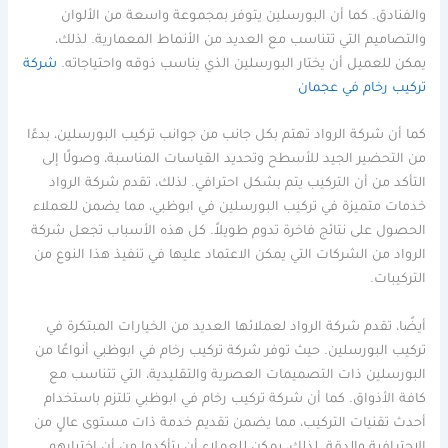
والفنادق. كما أن البورسلين يتوفر بمجموعة واسعة من الألوان
والتصاميم التي تتناسب مع العديد من الأنماط المعمارية. لذلك،
يمكن للعميل أن يختار البورسلين الذي يناسب ذوقه واحتياجاته.
شركة
تركيب رخام في عجمان
كما أن شركة الرواد تهتم بكل جانب من جوانب تركيب البورسلين، بدءًا
من التحضير الجيد للأسطح وتحديد القياسات المناسبة، وصولًا إلى
التأكد من أن التركيب يتم بشكل احترافي. لذلك، تقدم شركة الرواد
خدمات متميزة في تركيب البورسلين في ابوظبي، مما يضمن للعملاء
الحصول على نتائج فاخرة تدوم طويلاً. كل هذه الأسباب تجعل شركة
الرواد من الشركات التي يمكن الاعتماد عليها في تنفيذ هذا النوع من
التركيبات.
أيضًا، تقدم شركة الرواد لعملائها العديد من الخيارات المبتكرة في
تركيب البورسلين. حيث توفر شركة تركيب رخام في ابوظبي أنواعًا من
البورسلين ذات التصميمات العصرية والتقليدية، التي تتناسب مع
كافة الأذواق. كما أن شركة تركيب رخام في ابوظبي تلتزم باستخدام
أحدث تقنيات التركيب، مما يضمن تقديم خدمة ذات مستوى عالٍ من
الاحترافية والدقة. لذلك، يمكن للعملاء أن يتأكدوا من أن اختيارهم