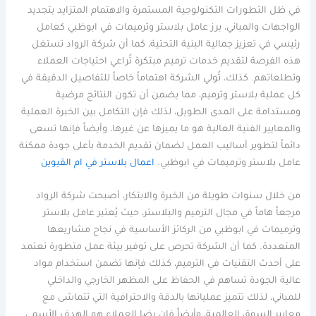
في ظل التطورات التكنولوجية المستمرة والاهتمام المتزايد بتجديد
الواجهات والمباني، برز عامل بلاستر وترميمات في ابوظبي كعامل
رئيسي في تعزيز جمالية البنية التحتية، كما أن شركة الرواد تستغل
هذه الفرصة لتقديم خدمات ترميم مبتكرة تُراعي احتياجات العملاء
وتطلعاتهم. كذلك، تُولي الشركة اهتماماً خاصاً للتفاصيل الدقيقة في
كل عملية بلاستر وترميم، مما يضمن أن تكون النتائج مرضية
ومستدامة على المدى الطويل، لذلك فإن التكامل بين الخبرة العملية
والمعايير الفنية العالية هو ما يميزها عن غيرها، وأيضاً فإنها تسعى
دائماً لتطوير أساليب العمل لضمان تقديم الخدمة بأعلى جودة ممكنة
عامل بلاستر وترميمات في ابوظبي.
اعمال بلاستر في ام القيوين
من خلال سنوات طويلة من الخبرة والابتكار، أصبحت شركة الرواد
مرجعاً هاماً في مجال الترميم والبلاستر، حيث يُعتبر عامل بلاستر
وترميمات في ابوظبي من الركائز الأساسية في نجاح مشاريعها
المتعددة. كما أن الشركة تحرص على توفير بيئة عمل متطورة تعتمد
على أحدث التقنيات في الترميم، كذلك فإنها تضمن استخدام مواد
عالية الجودة تساهم في الحفاظ على المظهر الخارجي والداخلي
للمباني، لذلك تتميز عملياتها بالدقة والاحترافية التي تتماشى مع
معايير السوق العالمية، وأيضاً فإن رضا العملاء هو الهدف الأسمى