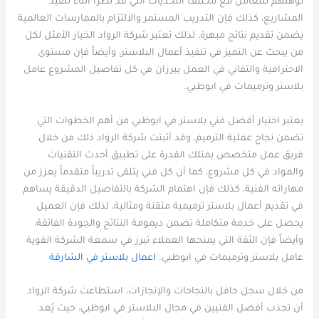
تؤهلهم للتعامل مع مختلف التحديات التي قد تطرأ أثناء تنفيذ
المشاريع، كذلك فإن التدريب المستمر والالتزام بالممارسات العالمية
يضمن تقديم نتائج مبهرة، لذلك تعتبر شركة الرواد الخيار الأمثل لكل
من يبحث عن التميز في تنفيذ أعمال البلاستر، وأيضاً فإن مستوى
الاحترافية والتفاني في العمل يبرزان في كل تفاصيل المشروع عامل
بلاستر وترميمات في ابوظبي.
يعتبر اختيار أفضل فني بلاستر في ابوظبي من أهم الخطوات التي
تضمن نجاح عملية الترميم، وقد أثبتت شركة الرواد ذلك من خلال
فريق عمل متخصص يمتلك القدرة على تطبيق أحدث التقنيات
والمواد في كل مشروع، كما أن كل فني يتلقى تدريباً متقدماً يعزز من
مهاراته الفنية، كذلك فإن اهتمام الشركة بالتفاصيل الدقيقة يساهم
في تقديم أعمال بلاستر ترميمية متقنة ومثالية، لذلك فإن العميل
يحصل على خدمة متكاملة تضمن ديمومة النتائج والجودة الفائقة،
وأيضاً فإن الثقة التي يمنحها العملاء تبرز في سمعة الشركة القوية
عامل بلاستر وترميمات في ابوظبي.
اعمال بلاستر في الشارقة
من خلال سجل حافل بالنجاحات والإنجازات، استطاعت شركة الرواد
أن تجذب أفضل الفنيين في مجال البلاستر في ابوظبي، حيث يُعد