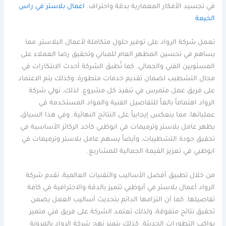
في تجسيد الأفكار المعمارية بدقة واحتراف.
اعمال بلاستر في راس
الخيمة
تعمل شركة الرواد على توفير حلول متكاملة لأعمال البلاستر، مما
يساهم في تحسين المظهر العام للمباني وتحقيق رضا العملاء على
المستويين الفني والجمالي. كما تُطبق الشركة أحدث الابتكارات في
مجال التشطيب لضمان تقديم خدمات متطورة، وكذلك يتم الاعتماد
على فريق عمل متمرس في تنفيذ كل مشروع. لذلك، تولي شركة
الرواد اهتماماً بالغاً للتفاصيل الفنية والمواد المستخدمة في
عملياتها، مما ينعكس إيجابياً على النتائج النهائية. وفي هذا السياق،
يظهر عامل بلاستر وترميمات في ابوظبي كأحد الركائز الأساسية في
تحقيق جودة التشطيبات، وأيضاً يسهم عامل بلاستر وترميمات في
ابوظبي في تعزيز القيمة الجمالية للمشاريع.
من خلال تطبيق أفضل الأساليب والتقنيات العالمية، تقدم شركة
الرواد أعمال بلاستر في أبوظبي تتميز بالدقة والاحترافية في كافة
تفاصيلها. كما أن التزامها الدائم بتحديث أساليب العمل يضمن
تحقيق نتائج متفوقة، ولذلك تعتمد الشركة على فريق فني متميز
يواكب التطورات الحديثة. كذلك يتميز نهج شركة الرواد بالمرونة