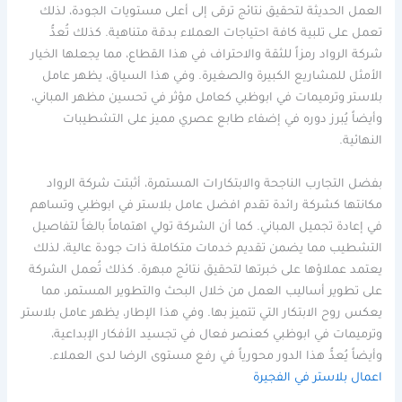
العمل الحديثة لتحقيق نتائج ترقى إلى أعلى مستويات الجودة، لذلك
تعمل على تلبية كافة احتياجات العملاء بدقة متناهية. كذلك تُعدُّ
شركة الرواد رمزاً للثقة والاحتراف في هذا القطاع، مما يجعلها الخيار
الأمثل للمشاريع الكبيرة والصغيرة. وفي هذا السياق، يظهر عامل
بلاستر وترميمات في ابوظبي كعامل مؤثر في تحسين مظهر المباني،
وأيضاً يُبرز دوره في إضفاء طابع عصري مميز على التشطيبات
النهائية.
بفضل التجارب الناجحة والابتكارات المستمرة، أثبتت شركة الرواد
مكانتها كشركة رائدة تقدم افضل عامل بلاستر في ابوظبي وتساهم
في إعادة تجميل المباني. كما أن الشركة تولي اهتماماً بالغاً لتفاصيل
التشطيب مما يضمن تقديم خدمات متكاملة ذات جودة عالية، لذلك
يعتمد عملاؤها على خبرتها لتحقيق نتائج مبهرة. كذلك تُعمل الشركة
على تطوير أساليب العمل من خلال البحث والتطوير المستمر، مما
يعكس روح الابتكار التي تتميز بها. وفي هذا الإطار، يظهر عامل بلاستر
وترميمات في ابوظبي كعنصر فعال في تجسيد الأفكار الإبداعية،
وأيضاً يُعدُّ هذا الدور محورياً في رفع مستوى الرضا لدى العملاء.
اعمال بلاستر في الفجيرة