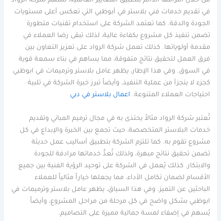
من خلال التزامها الدائم بتطبيق المعايير العالمية، تسهم شركة الرواد
في تقديم خدمات فني بلاستر في أبوظبي التي تعكس أعلى مستويات
الجودة والدقة. كما تعتمد الشركة على استخدام تقنيات متطورة
تضمن تنفيذ كل مشروع بكفاءة عالية، لذلك تبقى رضا العملاء في
مقدمة أولوياتها. كذلك تعمل شركة الرواد على تعزيز التعاون بين
فرق العمل لتحقيق نتائج متفوقة، مما يساهم في بناء سمعة قوية
في السوق. وفي هذا الإطار، يظهر عامل بلاستر وترميمات في ابوظبي
كجزء لا يتجزأ من عملية التنفيذ، وأيضاً تبرز خبرة الشركة في تلبية
احتياجات العملاء المتنوعة.
اعمال بلاستر في دبي
تُعتبر شركة الرواد مثالاً يحتذى به في مجال ترميم المباني وتقديم
خدمات البلاستر المتخصصة، حيث تجمع بين الخبرة والإبداع في كل
مشروع تقوم به. كما تلتزم الشركة بتطبيق أساليب عمل حديثة
تضمن تحقيق نتائج مبهرة، ولذلك تُعدُّ خدماتها مرادفة للجودة
والابتكار. كذلك يُعمل في الشركة على توحيد الرؤية الفنية بين جميع
الأقسام لضمان تكامل الأداء، مما يجعلها خياراً مثالياً للعملاء
الباحثين عن التميز. وفي هذا السياق، يظهر عامل بلاستر وترميمات في
ابوظبي بشكل واضح في كل مرحلة من مراحل المشروع، وأيضاً
يُسهم في إضفاء لمسة جمالية مميزة على التصاميم.