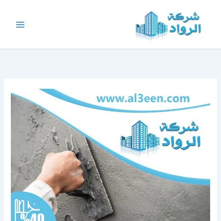
خطي
لى
لمحتوى