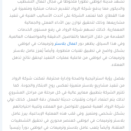
تشهد مدينة أبوظبي تطوراً ملحوظاً في مجال أعمال التشطيب
والديكور، مما يدفع شركة الرواد لتقديم خدمات مبتكرة ومتميزة في
هذا القطاع. كما تعتمد الشركة على أحدث الأساليب الفنية في تنفيذ
مشاريعها، وذلك لتحقيق توازن بين الأداء العملي والجمالية
المعمارية. كذلك تسهم شركة الرواد في رفع مستوى الخدمات
المقدمة من خلال التزامها بالتفاصيل الدقيقة والمواصفات العالمية.
وفي هذا السياق، يظهر دور
اعمال بلاستر
وترميمات في ابوظبي
بشكل واضح في تطبيق تقنيات متطورة، وأيضاً يُعزز عامل بلاستر
وترميمات في ابوظبي من فاعلية عمليات التنفيذ ليحقق نتائج تذهل
العملاء.
بفضل رؤية استراتيجية واضحة وإدارة محترفة، تمكنت شركة الرواد
من تنفيذ مشاريع بلاستر متميزة تعكس روح الابتكار والجودة. كما
تلتزم الشركة بتطبيق معايير عالية في كل مرحلة من مراحل المشروع،
لذلك يتم اعتماد أدوات وتقنيات حديثة لضمان دقة العمل. كذلك تولي
شركة الرواد أهمية قصوى للتواصل مع العملاء وتلبية احتياجاتهم
بشكل شخصي ومتميز. وفي قلب هذه العملية الإبداعية، يبرز عامل
بلاستر وترميمات في ابوظبي كعنصر محوري في تحقيق التشطيبات
المتقنة، وأيضاً يلعب عامل بلاستر وترميمات في ابوظبي دوراً رئيسياً