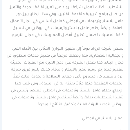
المستمر تقديم حلول متكاملة تواكب أحدث الاتجاهات في مجال
التشطيب. كذلك تعمل شركة الرواد على تعزيز ثقافة الجودة والتميز
من خلال برامج تدريبية متقدمة للفنيين. وفي هذا الإطار، يبرز دور
عامل بلاستر وترميمات في ابوظبي كعامل أساسي في إنجاز الأعمال
بكفاءة، وأيضاً يظهر عامل بلاستر وترميمات في ابوظبي في تنسيق
كافة العمليات لضمان تطبيق أفضل الممارسات في مجال الترميم.
تسعى شركة الرواد دوماً إلى تحقيق التوازن المثالي بين الأداء الفني
والجمالية المعمارية، مما يجعلها مرجعاً في تقديم خدمات متطورة في
مجال البناء. كما تعمل الشركة على دمج الخبرة مع التقنيات الحديثة
لتقديم مشاريع ترميم تتميز بالابتكار والدقة. كذلك يلتزم فريق شركة
الرواد بتنفيذ كل مشروع بأعلى معايير السلامة والجودة، لذلك تُعدُّ
الخدمات المقدمة منها مثالاً يحتذى به في السوق. وفي قلب هذا
الإبداع، يظهر عامل بلاستر وترميمات في ابوظبي كعنصر رئيسي في
تنفيذ التشطيبات بدقة، وأيضاً يُستخدم عامل بلاستر وترميمات في
ابوظبي لتوحيد الرؤية الفنية وتحقيق النتائج المرجوة.
اعمال بلاستر في ابوظبي