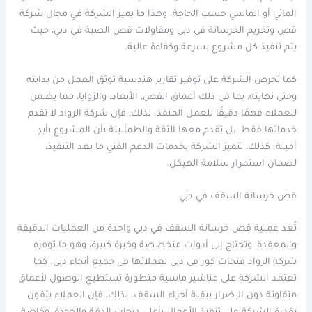
المائي أو الماسي حسب الحاجة. وهذا ما يميز الشركة في مجال شركة
قص وتخريم الخرسانة في دبي ومقاولات قص الصبة في دبي، حيث
يتم تنفيذ كل مشروع بسرعة وكفاءة عالية.
كما تحرص الشركة على توفير تقارير هندسية توثق العمل من بدايته
وحتى نهايته، بما في ذلك أعماق القص، الأبعاد، والزوايا، مما يضمن
للعملاء فهمًا دقيقًا للعمل المنفذ. لذلك، فإن شركة الرواد لا تقدم
خدماتها فقط، بل تقدم معها الثقة والطمأنينة بأن المشروع بأيدٍ
أمينة. كذلك، تتميز الشركة بخدمات الدعم الفني ما بعد التنفيذ،
لضمان استمرار سلامة الهيكل.
قص خرسانة السقف في دبي
تُعد عملية قص خرسانة السقف في دبي واحدة من العمليات الدقيقة
والمعقدة، وتحتاج إلى أدوات متخصصة وخبرة كبيرة، وهو ما توفره
شركة الرواد فتحات كور في دبي لعملائها في جميع أنحاء دبي. كما
تعتمد الشركة على مناشير ماسية متطورة تستطيع الوصول لأعماق
متفاوتة دون الإضرار ببقية أجزاء السقف. لذلك، فإن العملاء يثقون