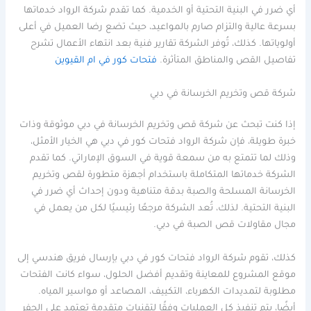
أي ضرر في البنية التحتية أو الخدمية. كما تقدم شركة الرواد خدماتها
بسرعة عالية والتزام صارم بالمواعيد، حيث تضع رضا العميل في أعلى
أولوياتها. كذلك، تُوفر الشركة تقارير فنية بعد انتهاء الأعمال تشرح
تفاصيل القص والمناطق المتأثرة.
فتحات كور في ام القيوين
شركة قص وتخريم الخرسانة في دبي
إذا كنت تبحث عن شركة قص وتخريم الخرسانة في دبي موثوقة وذات
خبرة طويلة، فإن شركة الرواد فتحات كور في دبي هي الخيار الأمثل،
وذلك لما تتمتع به من سمعة قوية في السوق الإماراتي. كما تقدم
الشركة خدماتها المتكاملة باستخدام أجهزة متطورة لقص وتخريم
الخرسانة المسلحة والصبة بدقة متناهية ودون إحداث أي ضرر في
البنية التحتية. لذلك، تُعد الشركة مرجعًا رئيسيًا لكل من يعمل في
مجال مقاولات قص الصبة في دبي.
كذلك، تقوم شركة الرواد فتحات كور في دبي بإرسال فريق هندسي إلى
موقع المشروع للمعاينة وتقديم أفضل الحلول، سواء كانت الفتحات
مطلوبة لتمديدات الكهرباء، التكييف، المصاعد أو مواسير المياه.
أيضًا، يتم تنفيذ كل العمليات وفقًا لتقنيات متقدمة تعتمد على الحفر