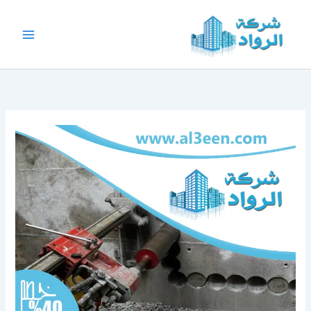
خطي
لى
لمحتوى