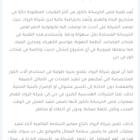
تُعد تقنية قص الخرسانة بالكور من أكثر التقنيات المطلوبة حاليًا في
مشاريع البناء والهدم، وتُنفذ باحترافية عالية لدى شركة الرواد، حيث
تعتمد الشركة على أحدث ما توصلت إليه تكنولوجيا الحفر لقص
الخرسانة المسلحة بكل سهولة ودقة. وتُستخدم هذه التقنية في
فتحات المصاعد، أنظمة التهوية، مواسير الكهرباء، ومجاري المياه،
مما يجعلها ضرورية في أي مشروع إنشائي حديث، وخاصة في فتحات
كور في دبي.
كما أن فريق شركة الرواد يتمتع بخبرة طويلة في استخدام آلات الكور
المتخصصة التي تُمكنهم من تنفيذ الفتحات في الأماكن الضيقة
والمعقدة دون الحاجة إلى تكسير عشوائي أو الإضرار بالبنية التحتية.
لذلك، تلجأ الشركات الهندسية الكبرى في دبي إلى شركة الرواد للقيام
بعمليات قص الخرسانة بالكور لأنها تضمن تنفيذ العمل في الوقت
المحدد وبأقل تكلفة ممكنة، ودون أي أخطاء أو مخاطر.
كذلك، تتميز شركة الرواد باتباع معايير السلامة العالمية أثناء تنفيذ
عمليات الحفر، ما يضمن سلامة العمال والموقع على حد سواء. ويُعد
هذا من أهم العوامل التي تجعل الشركة من الأسماء البارزة في مجال