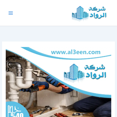
خطي
لى
لمحتوى