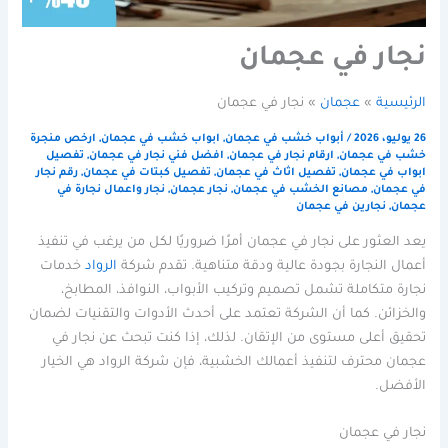
نجار في عجمان
الرئيسية
عجمان
نجار في عجمان
26 يوليو، 2026
/
أبواب خشب في عجمان
,
ابواب خشب في عجمان
,
ارخص منجرة
خشب في عجمان
,
ارقام نجار في عجمان
,
افضل فني نجار في عجمان
,
تفصيل
ابواب في عجمان
,
تفصيل اثاث في عجمان
,
تفصيل كبتات في عجمان
,
رقم نجار
في عجمان
,
مصانع الخشب في عجمان
,
نجار عجمان
,
نجار واعمال نجارة في
عجمان
,
نجارين في عجمان
يعد العثور على نجار في عجمان أمرًا ضروريًا لكل من يرغب في تنفيذ
أعمال النجارة بجودة عالية ودقة متناهية. تقدم شركة
الرواد
خدمات
نجارة متكاملة تشمل تصميم وتركيب الأبواب، النوافذ، المطابخ،
والخزائن. كما أن الشركة تعتمد على أحدث الأدوات والتقنيات لضمان
تحقيق أعلى مستوى من الإتقان. لذلك، إذا كنت تبحث عن نجار في
عجمان محترف لتنفيذ أعمالك الخشبية، فإن شركة الرواد هي الخيار
الأفضل.
نجار في عجمان