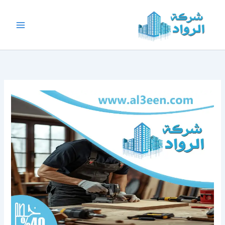
خطي
لى
لمحتوى