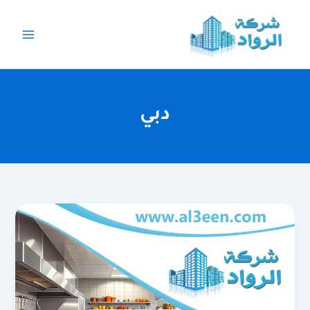
خطي
لى
لمحتوى
دبي