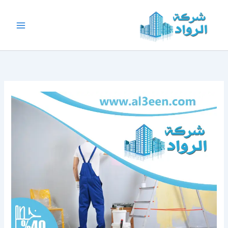
خطي
لى
لمحتوى