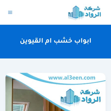
خطي
لى
لمحتوى
ابواب خشب ام القيوين