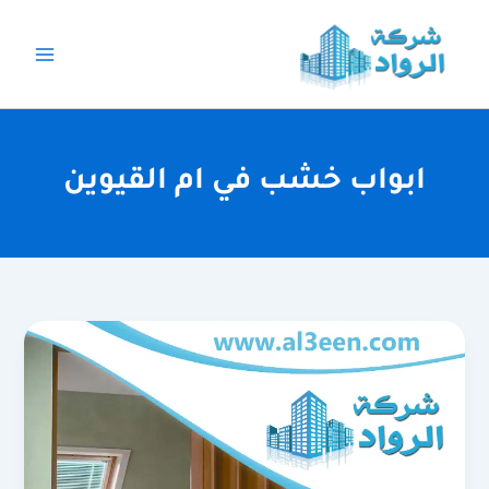
خطي
لى
لمحتوى
ابواب خشب في ام القيوين