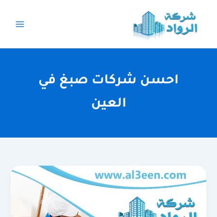
خطي
لى
لمحتوى
احسن شركات صبغ في
العين