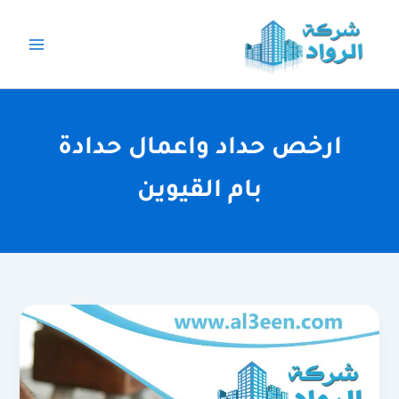
خطي
لى
لمحتوى
ارخص حداد واعمال حدادة
بام القيوين