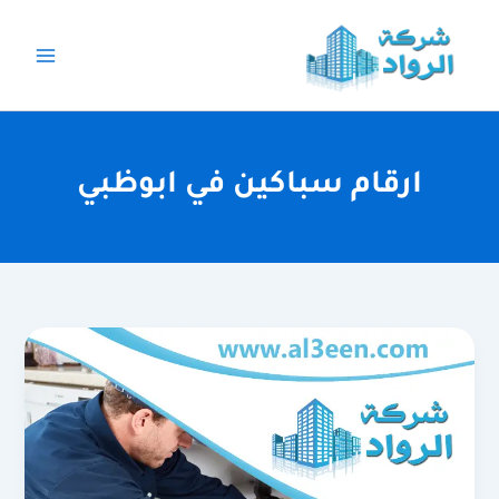
خطي
لى
لمحتوى
ارقام سباكين في ابوظبي