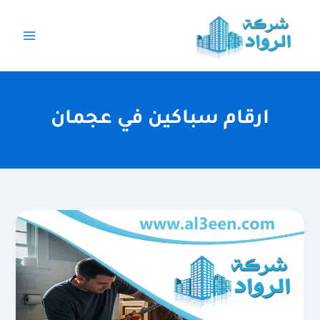
خطي
لى
لمحتوى
ارقام سباكين في عجمان