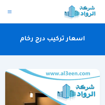
خطي
لى
لمحتوى
اسعار تركيب درج رخام