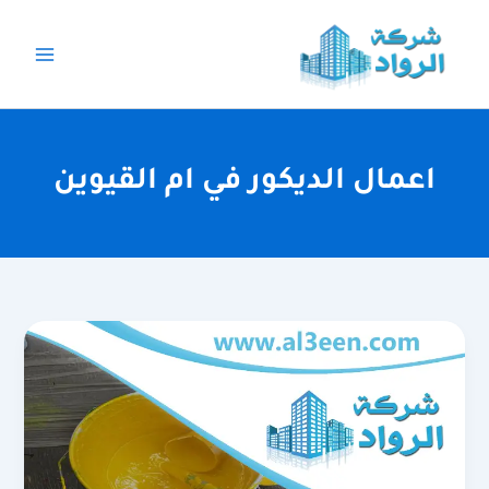
خطي
لى
لمحتوى
اعمال الديكور في ام القيوين