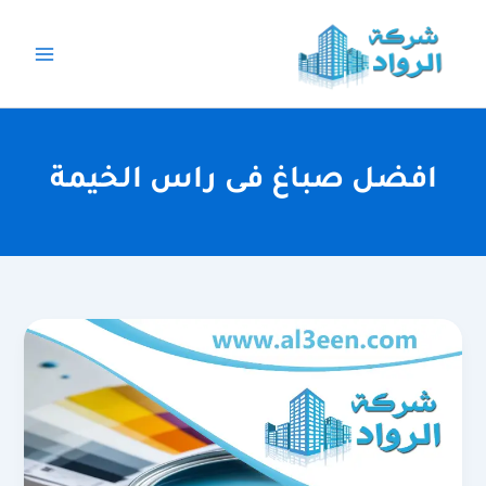
خطي
لى
لمحتوى
افضل صباغ فى راس الخيمة