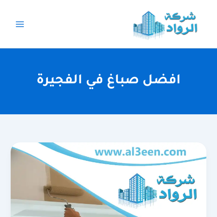
خطي
لى
لمحتوى
‏افضل صباغ في الفجيرة