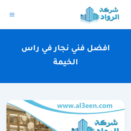
خطي
لى
لمحتوى
افضل فني نجار في راس
الخيمة