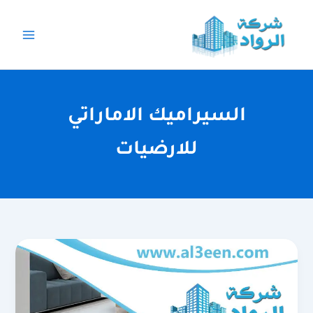
خطي
لى
لمحتوى
السيراميك الاماراتي
للارضيات