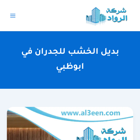
خطي
لى
لمحتوى
بديل الخشب للجدران في
ابوظبي