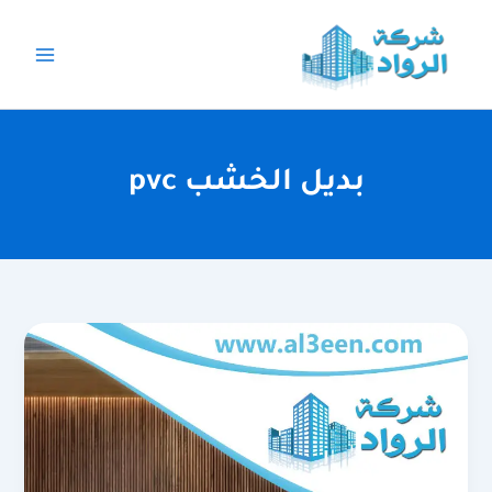
خطي
لى
لمحتوى
بديل الخشب pvc