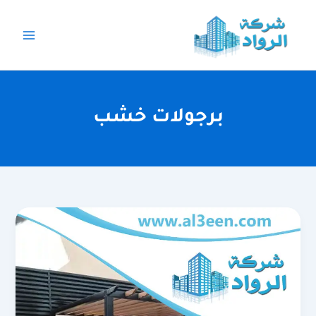
خطي
لى
لمحتوى
برجولات خشب