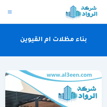
خطي
لى
لمحتوى
بناء مظلات ام القيوين