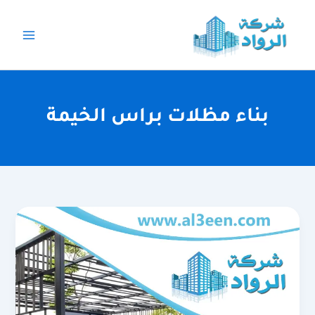
خطي
لى
لمحتوى
بناء مظلات براس الخيمة