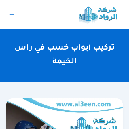
خطي
لى
لمحتوى
تركيب ابواب خسب في راس
الخيمة