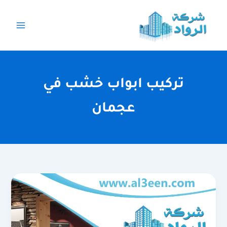
خطي
لى
لمحتوى
تركيب ابواب خشب في
عجمان