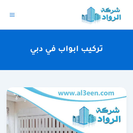
خطي
لى
لمحتوى
تركيب ابواب في دبي