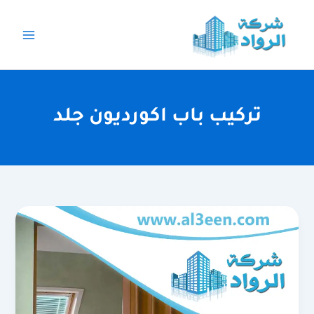
خطي
لى
لمحتوى
تركيب باب اكورديون جلد