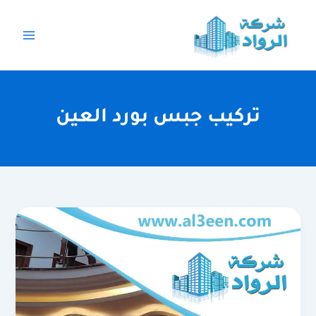
خطي
لى
لمحتوى
تركيب جبس بورد العين