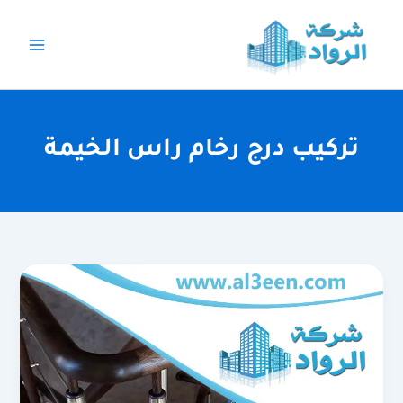
خطي
لى
لمحتوى
تركيب درج رخام راس الخيمة