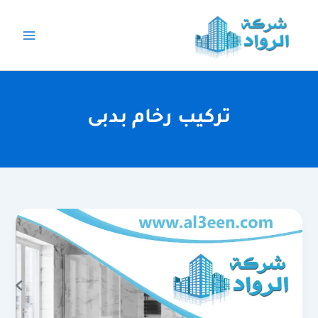
خطي
لى
لمحتوى
تركيب رخام بدبى