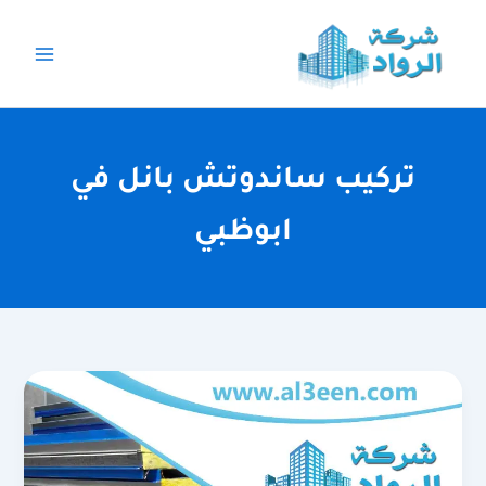
خطي
لى
لمحتوى
تركيب ساندوتش بانل في
ابوظبي