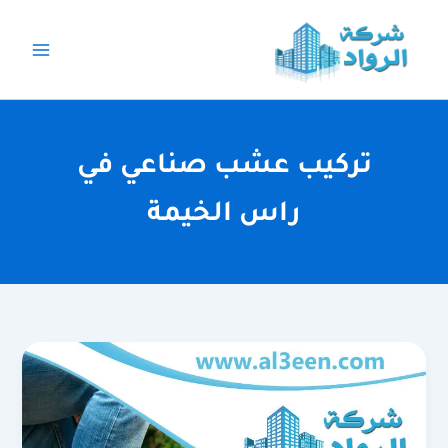
خطي
لى
لمحتوى
تركيب عشب صناعي في
راس الخيمة