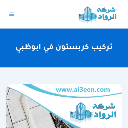
خطي
لى
لمحتوى
تركيب كربستون في ابوظبي