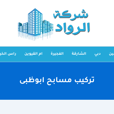
ين
دبي
الشارقة
الفجيرة
ام القيوين
راس الخي
تركيب مسابح ابوظبى