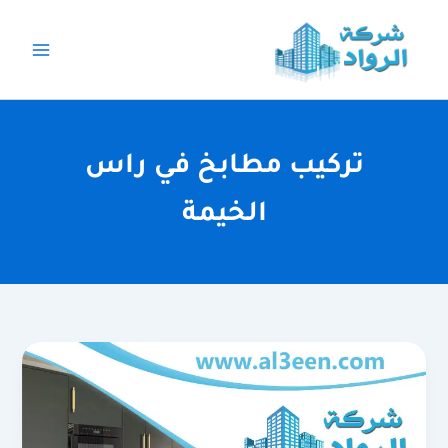
خطي
لى
لمحتوى
تركيب مطابخ في راس
الخيمة