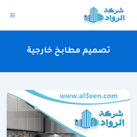
خطي
لى
لمحتوى
تصميم مطابخ خارجية