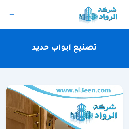
خطي
لى
لمحتوى
تصنيع ابواب حديد