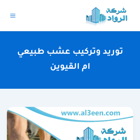
خطي
لى
لمحتوى
توريد وتركيب عشب طبيعي
ام القيوين