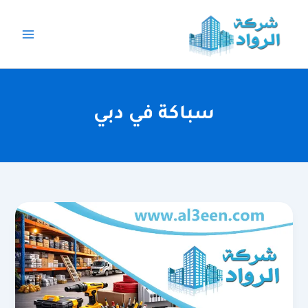
خطي
لى
لمحتوى
سباكة في دبي