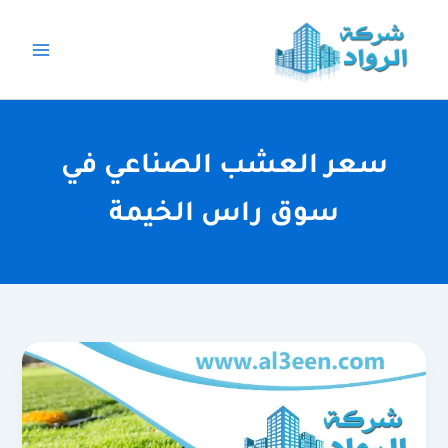
خطي
لى
لمحتوى
سعر العشب الصناعي في
سوق راس الخيمة